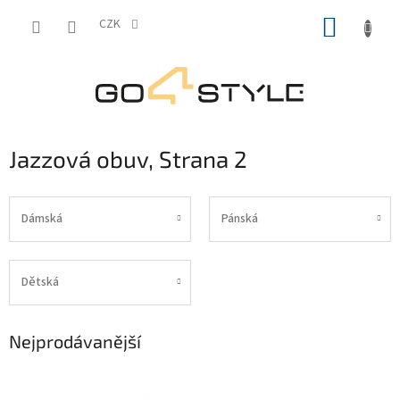
Přejít
NÁKUP
na
CZK
obsah
KOŠÍK
Jazzová obuv
, Strana 2
Dámská
Pánská
Dětská
Nejprodávanější