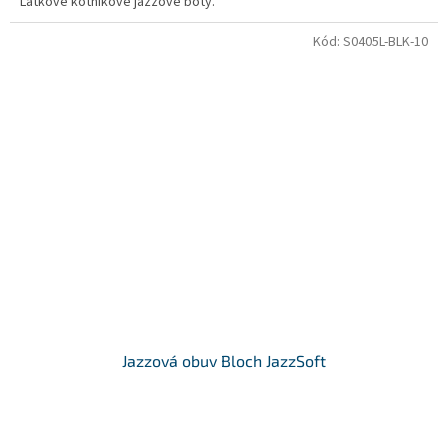
Látkové kotníkové jazzové boty.
Kód:
S0405L-BLK-10
Jazzová obuv Bloch JazzSoft