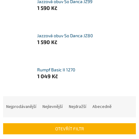
Jazzová obuv So Danca JZ99
1 590 Kč
Jazzová obuv So Danca JZ80
1 590 Kč
Rumpf Basic II 1270
1 049 Kč
Ř
a
Nejprodávanější
Nejlevnější
Nejdražší
Abecedně
z
e
n
OTEVŘÍT FILTR
í