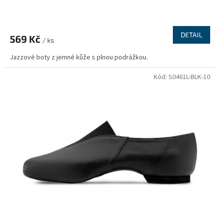
DETAIL
569 Kč
/ ks
Jazzové boty z jemné kůže s plnou podrážkou.
Kód:
S0461L-BLK-10