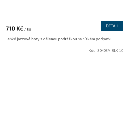
DETAIL
710 Kč
/ ks
Lehké jazzové boty s dělenou podrážkou na nízkém podpatku.
Kód:
S0403M-BLK-10