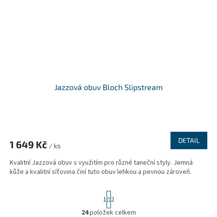
Jazzová obuv Bloch Slipstream
DETAIL
1 649 Kč
/ ks
Kvalitní Jazzová obuv s využitím pro různé taneční styly. Jemná
kůže a kvalitní síťovina činí tuto obuv lehkou a pevnou zároveň.
S
1
2
t
r
24
položek celkem
O