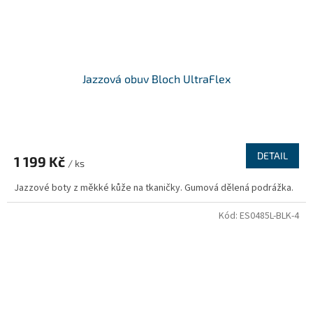
Jazzová obuv Bloch UltraFlex
DETAIL
1 199 Kč
/ ks
Jazzové boty z měkké kůže na tkaničky. Gumová dělená podrážka.
Kód:
ES0485L-BLK-4