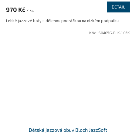
DETAIL
970 Kč
/ ks
Lehké jazzové boty s dělenou podrážkou na nízkém podpatku.
Kód:
S0405G-BLK-105K
Dětská jazzová obuv Bloch JazzSoft