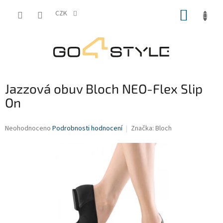
Přejít
NÁKUP
na
CZK
obsah
KOŠÍK
Jazzová obuv Bloch NEO-Flex Slip
On
Průměrné
Neohodnoceno
Podrobnosti hodnocení
Značka:
Bloch
hodnocení
produktu
je
0,0
z
5
hvězdiček.