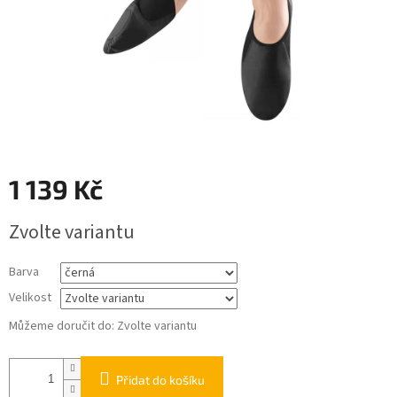
1 139 Kč
Měrná
Zvolte variantu
cena:
Barva
Velikost
Můžeme doručit do:
Zvolte variantu
Přidat do košíku