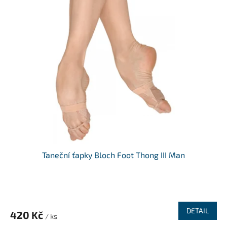
e
m
o
b
c
h
o
d
ě
Taneční ťapky Bloch Foot Thong III Man
DETAIL
420 Kč
/ ks