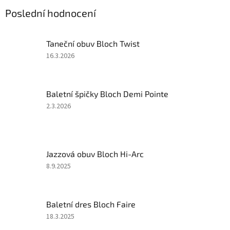
Poslední hodnocení
Taneční obuv Bloch Twist
Hodnocení
16.3.2026
produktu
je
2
Baletní špičky Bloch Demi Pointe
z
5
Hodnocení
2.3.2026
hvězdiček.
produktu
je
5
z
Jazzová obuv Bloch Hi-Arc
5
hvězdiček.
Hodnocení
8.9.2025
produktu
je
5
Baletní dres Bloch Faire
z
5
Hodnocení
18.3.2025
hvězdiček.
produktu