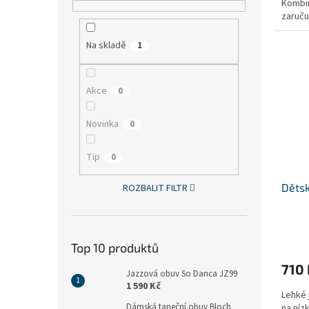
Kombi
z
zaruču
5
hvězdi
Na skladě
1
Akce
0
Novinka
0
Tip
0
Dětsk
ROZBALIT FILTR
Top 10 produktů
710
Jazzová obuv So Danca JZ99
1 590 Kč
Lehké 
Dámská taneční obuv Bloch
na níz