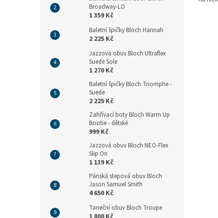
Broadway-LO
1 359 Kč
Baletní špičky Bloch Hannah
2 225 Kč
Jazzová obuv Bloch Ultraflex
Suede Sole
1 270 Kč
Baletní špičky Bloch Triomphe -
Suede
2 225 Kč
Zahřívací boty Bloch Warm Up
Bootie - dětské
999 Kč
Jazzová obuv Bloch NEO-Flex
Slip On
1 139 Kč
Pánská stepová obuv Bloch
Jason Samuel Smith
4 650 Kč
Taneční obuv Bloch Troupe
1 800 Kč