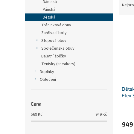
n
Dámská
a
Nejpro
e
Pánská
z
l
e
Dětská
V
n
Tréninková obuv
ý
í
Zahřívací boty
p
p
Stepová obuv
i
r
Společenská obuv
s
o
Baletní špičky
p
d
r
u
Tenisky (sneakers)
o
k
Doplňky
d
t
Oblečení
u
ů
Dětsk
k
Flex 
t
ů
Cena
Průmě
hodno
569
Kč
949
Kč
produ
949
je
2,3