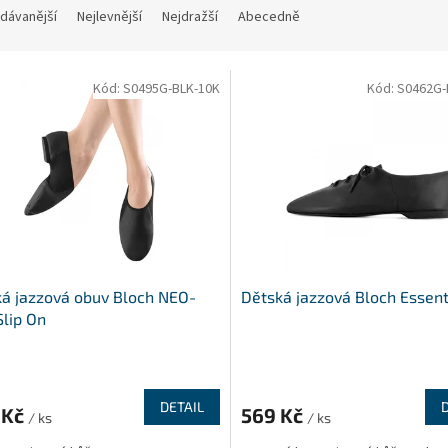
dávanější
Nejlevnější
Nejdražší
Abecedně
Kód:
S0495G-BLK-10K
Kód:
S0462G-
á jazzová obuv Bloch NEO-
Dětská jazzová Bloch Essent
Slip On
rné
cení
ktu
DETAIL
 Kč
569 Kč
/ ks
/ ks