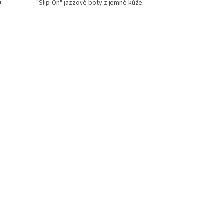
u
"Slip-On" jazzové boty z jemné kůže.