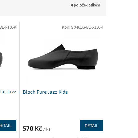
4
položek celkem
BLK-105K
Kód:
S0461G-BLK-105K
ial Jazz
Bloch Pure Jazz Kids
DETAIL
DETAIL
570 Kč
/ ks