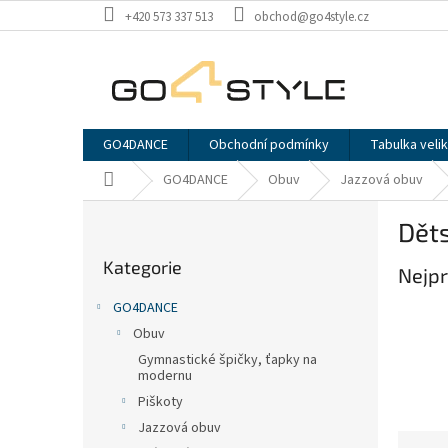
Přejít
+420 573 337 513
obchod@go4style.cz
na
obsah
GO4DANCE
Obchodní podmínky
Tabulka velik
Domů
GO4DANCE
Obuv
Jazzová obuv
P
Dět
o
Přeskočit
s
Kategorie
kategorie
Nejpr
t
r
GO4DANCE
a
Obuv
n
Gymnastické špičky, ťapky na
n
modernu
í
Piškoty
p
Jazzová obuv
a
Ř