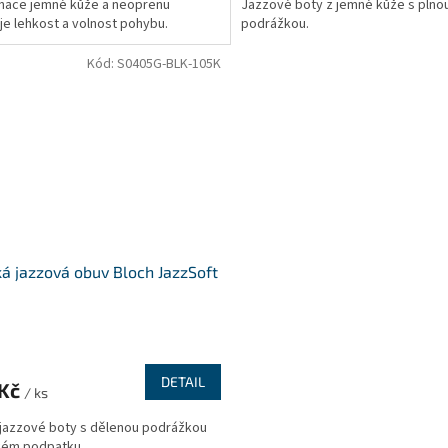
nace jemné kůže a neoprenu
Jazzové boty z jemné kůže s plno
je lehkost a volnost pohybu.
podrážkou.
ček.
Kód:
S0405G-BLK-105K
á jazzová obuv Bloch JazzSoft
DETAIL
 Kč
/ ks
jazzové boty s dělenou podrážkou
kém podpatku.