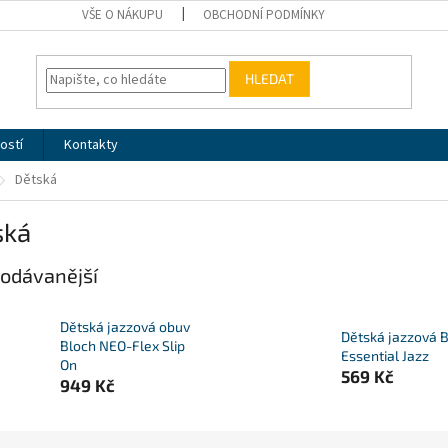
VŠE O NÁKUPU
OBCHODNÍ PODMÍNKY
HLEDAT
ostí
Kontakty
Dětská
ská
odávanější
Dětská jazzová obuv
Dětská jazzová 
Bloch NEO-Flex Slip
Essential Jazz
On
569 Kč
949 Kč