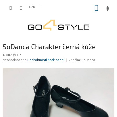
Přejít
NÁKUP
na
CZK
obsah
KOŠÍK
SoDanca Charakter černá kůže
498829/CER
Průměrné
Neohodnoceno
Podrobnosti hodnocení
Značka:
SoDanca
hodnocení
produktu
je
0,0
z
5
hvězdiček.