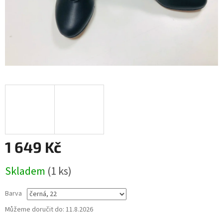
1 649 Kč
Měrná
Skladem
(
1 ks
)
cena:
Barva
Můžeme doručit do:
11.8.2026