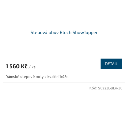
Stepová obuv Bloch ShowTapper
DETAIL
1 560 Kč
/ ks
Dámské stepové boty z kvalitní kůže.
Kód:
S0321L-BLK-10