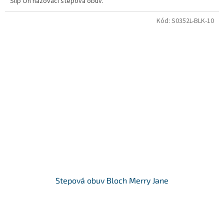
Slip On nazovací stepová obuv.
Kód:
S0352L-BLK-10
Stepová obuv Bloch Merry Jane