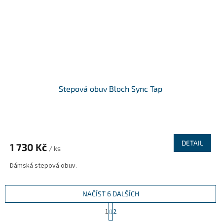
Stepová obuv Bloch Sync Tap
DETAIL
1 730 Kč
/ ks
Dámská stepová obuv.
NAČÍST 6 DALŠÍCH
S
1
2
t
O