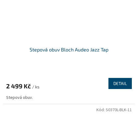
Stepová obuv Bloch Audeo Jazz Tap
DETAIL
2 499 Kč
/ ks
Stepová obuv.
Kód:
S0370L-BLK-11