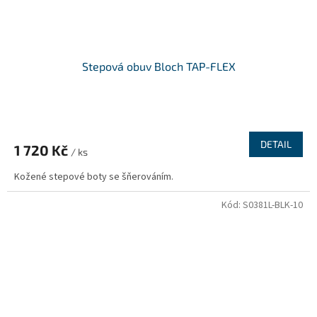
Stepová obuv Bloch TAP-FLEX
DETAIL
1 720 Kč
/ ks
Kožené stepové boty se šňerováním.
Kód:
S0381L-BLK-10