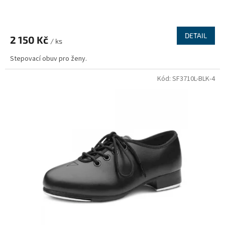
DETAIL
2 150 Kč
/ ks
Stepovací obuv pro ženy.
Kód:
SF3710L-BLK-4