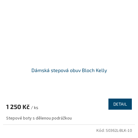
Dámská stepová obuv Bloch Kelly
DETAIL
1 250 Kč
/ ks
Stepové boty s dělenou podrážkou
Kód:
S0362L-BLK-10