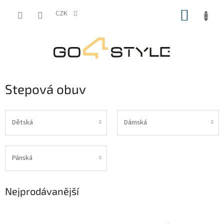
Přejít
NÁKUP
na
CZK
obsah
KOŠÍK
Stepová obuv
Dětská
Dámská
Pánská
Nejprodávanější