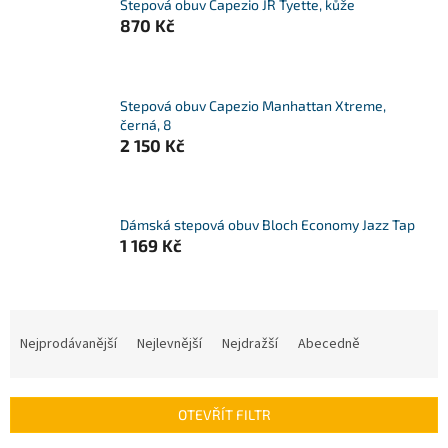
Stepová obuv Capezio JR Tyette, kůže
870 Kč
Stepová obuv Capezio Manhattan Xtreme,
černá, 8
2 150 Kč
Dámská stepová obuv Bloch Economy Jazz Tap
1 169 Kč
Ř
a
Nejprodávanější
Nejlevnější
Nejdražší
Abecedně
z
e
n
OTEVŘÍT FILTR
í