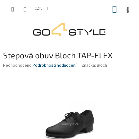
Přejít
NÁKUP
na
CZK
obsah
KOŠÍK
Stepová obuv Bloch TAP-FLEX
Průměrné
Neohodnoceno
Podrobnosti hodnocení
Značka:
Bloch
hodnocení
produktu
je
0,0
z
5
hvězdiček.