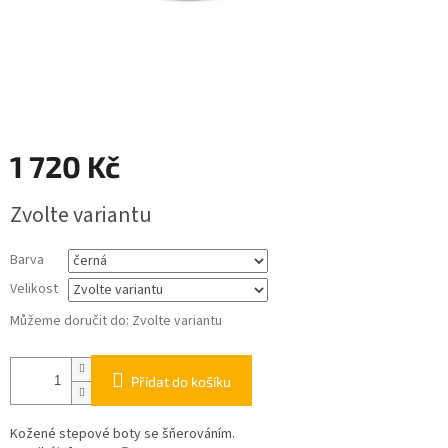
1 720 Kč
Měrná
Zvolte variantu
cena:
Barva
Velikost
Můžeme doručit do:
Zvolte variantu
Přidat do košíku
Kožené stepové boty se šňerováním.