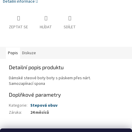
Detailní informace
ZEPTAT SE
HLÍDAT
SDÍLET
Popis
Diskuze
Detailní popis produktu
Dámské steové boty boty s páskem přes nárt.
Samozapínací spona
Doplňkové parametry
Kategorie
:
Stepová obuv
Záruka
:
24 měsíců
Z