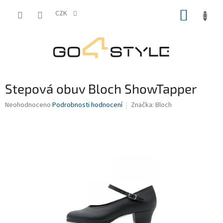
Přejít
NÁKUP
na
CZK
obsah
KOŠÍK
Stepová obuv Bloch ShowTapper
Průměrné
Neohodnoceno
Podrobnosti hodnocení
Značka:
Bloch
hodnocení
produktu
je
0,0
z
5
hvězdiček.