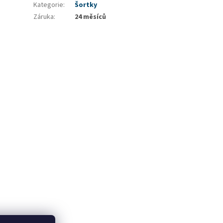
Kategorie
:
Šortky
Záruka
:
24 měsíců