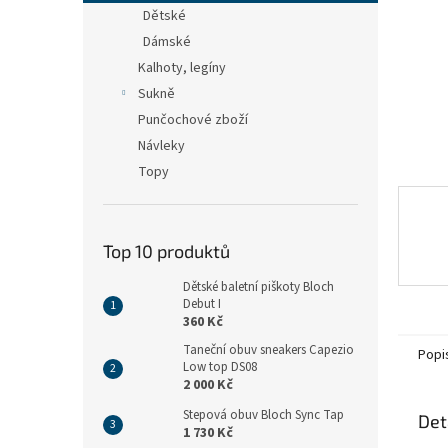
n
Dětské
e
Dámské
l
Kalhoty, legíny
Sukně
Punčochové zboží
Návleky
Topy
Top 10 produktů
Dětské baletní piškoty Bloch
Debut I
360 Kč
Taneční obuv sneakers Capezio
Popi
Low top DS08
2 000 Kč
Stepová obuv Bloch Sync Tap
Det
1 730 Kč