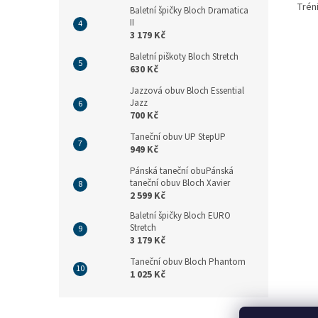
Tréni
Baletní špičky Bloch Dramatica
II
3 179 Kč
Baletní piškoty Bloch Stretch
630 Kč
Jazzová obuv Bloch Essential
Jazz
700 Kč
Taneční obuv UP StepUP
949 Kč
Pánská taneční obuPánská
taneční obuv Bloch Xavier
2 599 Kč
Baletní špičky Bloch EURO
Stretch
3 179 Kč
Taneční obuv Bloch Phantom
1 025 Kč
Z