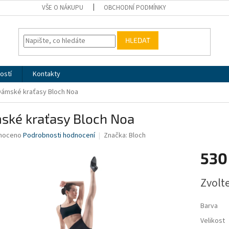
VŠE O NÁKUPU
OBCHODNÍ PODMÍNKY
HLEDAT
ostí
Kontakty
Dámské kraťasy Bloch Noa
ské kraťasy Bloch Noa
né
noceno
Podrobnosti hodnocení
Značka:
Bloch
ní
530
u
Měrná
Zvolt
cena:
ek.
Barva
Velikost