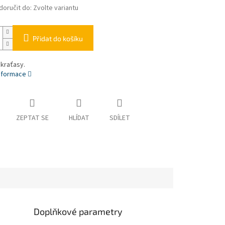
oručit do:
Zvolte variantu
Přidat do košíku
 kraťasy.
informace
ZEPTAT SE
HLÍDAT
SDÍLET
Doplňkové parametry