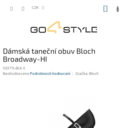
Přejít
NÁKUP
na
CZK
obsah
KOŠÍK
Dámská taneční obuv Bloch
Broadway-HI
S0377L-BLK-5
Průměrné
Neohodnoceno
Podrobnosti hodnocení
Značka:
Bloch
hodnocení
produktu
je
0,0
z
5
hvězdiček.