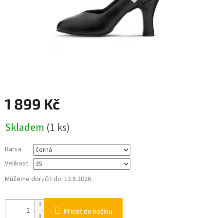
1 899 Kč
Měrná
Skladem
(
1 ks
)
cena:
Barva
Velikost
Můžeme doručit do:
12.8.2026
Přidat do košíku