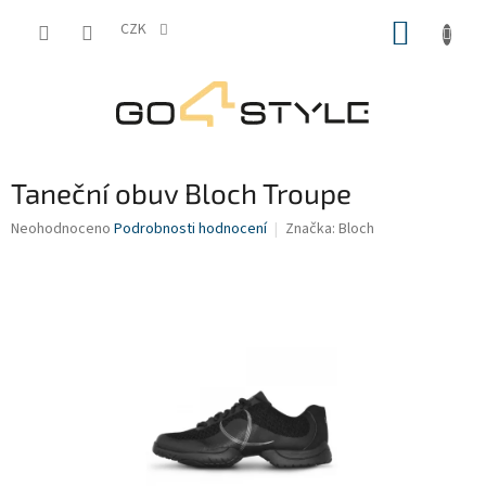
Přejít
NÁKUP
na
CZK
obsah
KOŠÍK
Taneční obuv Bloch Troupe
Průměrné
Neohodnoceno
Podrobnosti hodnocení
Značka:
Bloch
hodnocení
produktu
je
0,0
z
5
hvězdiček.