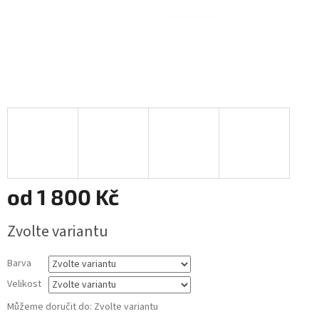
od
1 800 Kč
Měrná
Zvolte variantu
cena:
Barva
Velikost
Můžeme doručit do:
Zvolte variantu