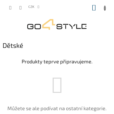
Přejít
NÁKUP
na
CZK
obsah
KOŠÍK
Dětské
Produkty teprve připravujeme.
Můžete se ale podívat na ostatní kategorie.