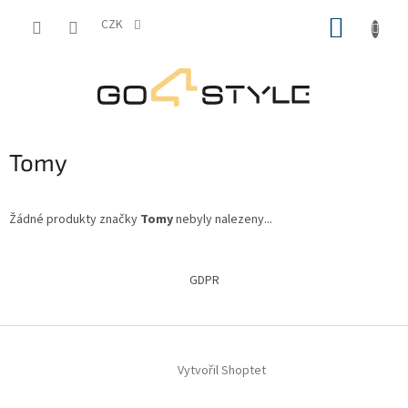
Přejít
NÁKUP
na
CZK
obsah
KOŠÍK
Tomy
Žádné produkty značky
Tomy
nebyly nalezeny...
Z
á
GDPR
p
a
t
í
Vytvořil Shoptet