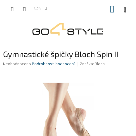
Přejít
NÁKUP
na
CZK
obsah
KOŠÍK
Gymnastické špičky Bloch Spin II
Průměrné
Neohodnoceno
Podrobnosti hodnocení
Značka:
Bloch
hodnocení
produktu
je
0,0
z
5
hvězdiček.