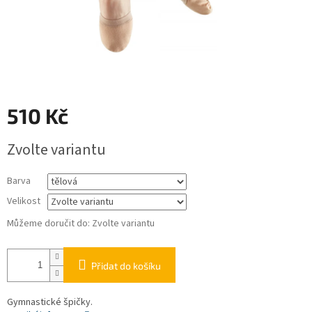
510 Kč
Měrná
Zvolte variantu
cena:
Barva
Velikost
Můžeme doručit do:
Zvolte variantu
Přidat do košíku
Gymnastické špičky.