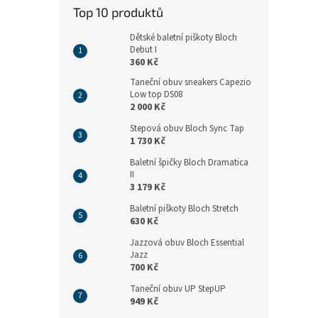
n
Top 10 produktů
e
l
Dětské baletní piškoty Bloch
Debut I
360 Kč
Taneční obuv sneakers Capezio
Low top DS08
2 000 Kč
Stepová obuv Bloch Sync Tap
1 730 Kč
Baletní špičky Bloch Dramatica
II
3 179 Kč
Baletní piškoty Bloch Stretch
630 Kč
Jazzová obuv Bloch Essential
Jazz
700 Kč
Taneční obuv UP StepUP
949 Kč