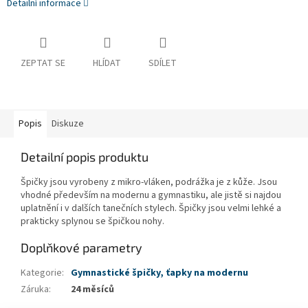
Detailní informace
ZEPTAT SE
HLÍDAT
SDÍLET
Popis
Diskuze
Detailní popis produktu
Špičky jsou vyrobeny z mikro-vláken, podrážka je z kůže. Jsou
vhodné především na modernu a gymnastiku, ale jistě si najdou
uplatnění i v dalších tanečních stylech. Špičky jsou velmi lehké a
prakticky splynou se špičkou nohy.
Doplňkové parametry
Kategorie
:
Gymnastické špičky, ťapky na modernu
Záruka
:
24 měsíců