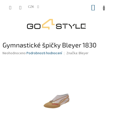
Přejít
NÁKUP
na
CZK
obsah
KOŠÍK
Gymnastické špičky Bleyer 1830
Průměrné
Neohodnoceno
Podrobnosti hodnocení
Značka:
Bleyer
hodnocení
produktu
je
0,0
z
5
hvězdiček.