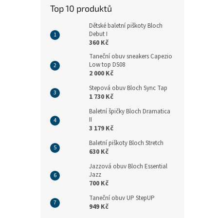
n
Top 10 produktů
e
l
Dětské baletní piškoty Bloch
Debut I
360 Kč
Taneční obuv sneakers Capezio
Low top DS08
2 000 Kč
Stepová obuv Bloch Sync Tap
1 730 Kč
Baletní špičky Bloch Dramatica
II
3 179 Kč
Baletní piškoty Bloch Stretch
630 Kč
Jazzová obuv Bloch Essential
Jazz
700 Kč
Taneční obuv UP StepUP
949 Kč