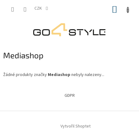
Přejít
NÁKUP
na
CZK
obsah
KOŠÍK
Mediashop
Žádné produkty značky
Mediashop
nebyly nalezeny...
Z
á
GDPR
p
a
t
í
Vytvořil Shoptet