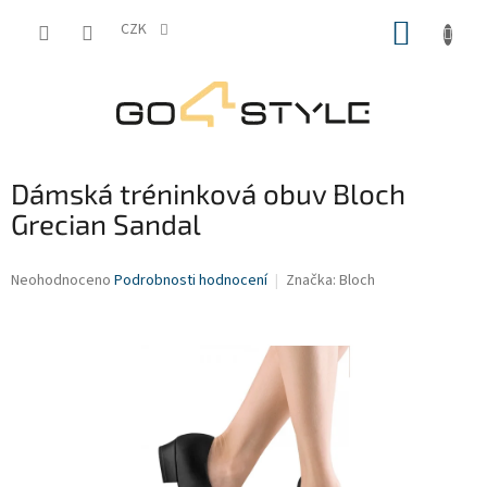
Přejít
NÁKUP
na
CZK
obsah
KOŠÍK
Dámská tréninková obuv Bloch
Grecian Sandal
Průměrné
Neohodnoceno
Podrobnosti hodnocení
Značka:
Bloch
hodnocení
produktu
je
0,0
z
5
hvězdiček.