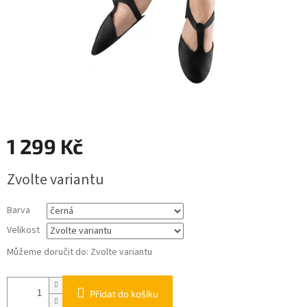
1 299 Kč
Měrná
Zvolte variantu
cena:
Barva
Velikost
Můžeme doručit do:
Zvolte variantu
Přidat do košíku