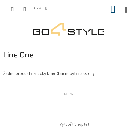
Přejít
NÁKUP
na
CZK
obsah
KOŠÍK
Line One
Žádné produkty značky
Line One
nebyly nalezeny...
Z
á
GDPR
p
a
t
í
Vytvořil Shoptet