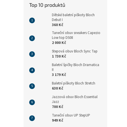
n
Top 10 produktů
e
l
Dětské baletní piškoty Bloch
Debut I
360 Kč
Taneční obuv sneakers Capezio
Low top DS08
2 000 Kč
Stepová obuv Bloch Sync Tap
1 730 Kč
Baletní špičky Bloch Dramatica
II
3 179 Kč
Baletní piškoty Bloch Stretch
630 Kč
Jazzová obuv Bloch Essential
Jazz
700 Kč
Taneční obuv UP StepUP
949 Kč