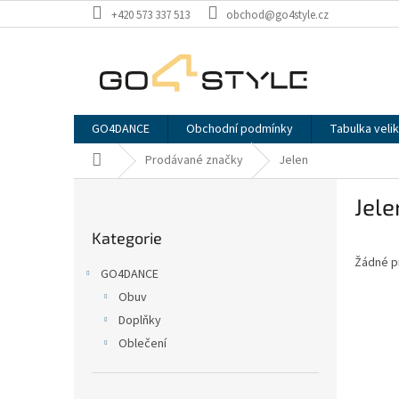
Přejít
+420 573 337 513
obchod@go4style.cz
na
obsah
GO4DANCE
Obchodní podmínky
Tabulka velik
Domů
Prodávané značky
Jelen
P
Jele
o
Přeskočit
s
Kategorie
kategorie
t
Žádné p
r
GO4DANCE
a
Obuv
n
Doplňky
n
í
Oblečení
p
a