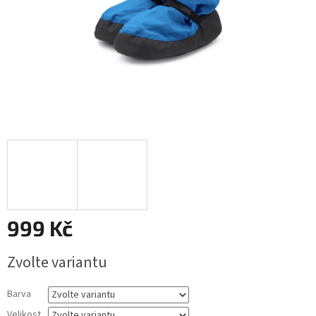
999 Kč
Měrná
Zvolte variantu
cena:
Barva
Velikost