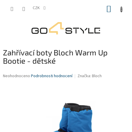
Přejít
NÁKUP
na
CZK
obsah
KOŠÍK
Zahřívací boty Bloch Warm Up
Bootie - dětské
Průměrné
Neohodnoceno
Podrobnosti hodnocení
Značka:
Bloch
hodnocení
produktu
je
0,0
z
5
hvězdiček.