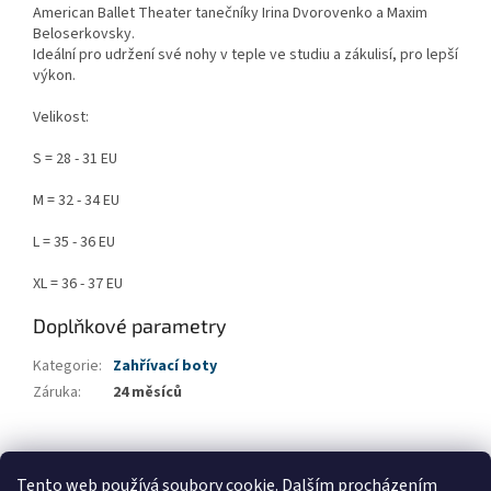
American Ballet Theater tanečníky Irina Dvorovenko a Maxim
Beloserkovsky.
Ideální pro udržení své nohy v teple ve studiu a zákulisí, pro lepší
výkon.
Velikost:
S = 28 - 31 EU
M = 32 - 34 EU
L = 35 - 36 EU
XL = 36 - 37 EU
Doplňkové parametry
Kategorie
:
Zahřívací boty
Záruka
:
24 měsíců
Z
á
Tento web používá soubory cookie. Dalším procházením
GDPR