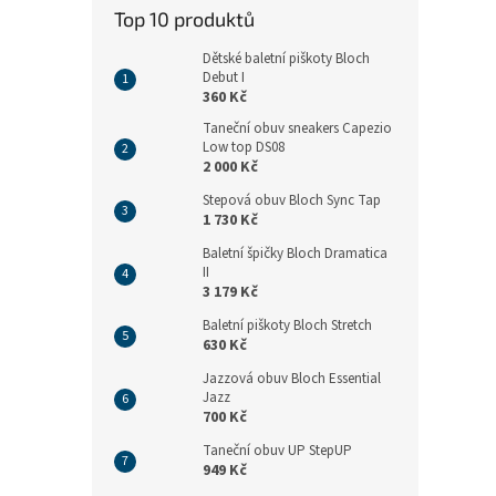
n
Top 10 produktů
e
l
Dětské baletní piškoty Bloch
Debut I
360 Kč
Taneční obuv sneakers Capezio
Low top DS08
2 000 Kč
Stepová obuv Bloch Sync Tap
1 730 Kč
Baletní špičky Bloch Dramatica
II
3 179 Kč
Baletní piškoty Bloch Stretch
630 Kč
Jazzová obuv Bloch Essential
Jazz
700 Kč
Taneční obuv UP StepUP
949 Kč