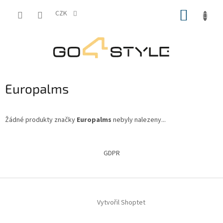
Přejít
NÁKUP
na
CZK
obsah
KOŠÍK
Europalms
Žádné produkty značky
Europalms
nebyly nalezeny...
Z
á
GDPR
p
a
t
í
Vytvořil Shoptet