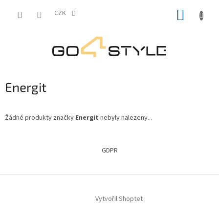
Přejít
NÁKUP
na
CZK
obsah
KOŠÍK
Energit
Žádné produkty značky
Energit
nebyly nalezeny...
Z
á
GDPR
p
a
t
í
Vytvořil Shoptet