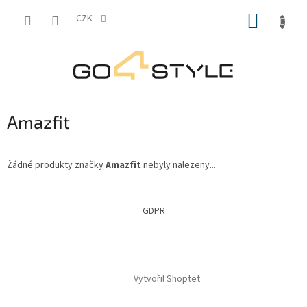
Přejít
NÁKUP
na
CZK
obsah
KOŠÍK
Amazfit
Žádné produkty značky
Amazfit
nebyly nalezeny...
Z
á
GDPR
p
a
t
í
Vytvořil Shoptet