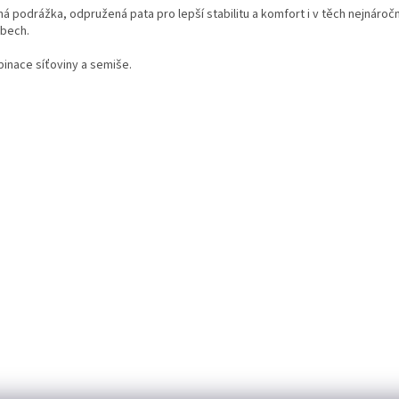
á podrážka, odpružená pata pro lepší stabilitu a komfort i v těch nejnároč
bech.
inace síťoviny a semiše.