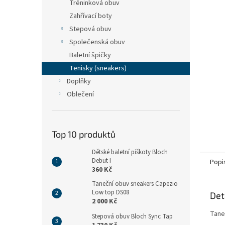
n
Tréninková obuv
e
Zahřívací boty
l
Stepová obuv
Společenská obuv
Baletní špičky
Tenisky (sneakers)
Doplňky
Oblečení
Top 10 produktů
Dětské baletní piškoty Bloch
Debut I
Popi
360 Kč
Taneční obuv sneakers Capezio
Low top DS08
Det
2 000 Kč
Tane
Stepová obuv Bloch Sync Tap