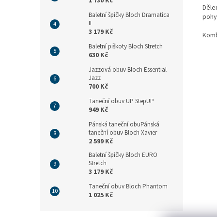
1 730 Kč
Dělen
Baletní špičky Bloch Dramatica
pohy
II
3 179 Kč
Komb
Baletní piškoty Bloch Stretch
630 Kč
Jazzová obuv Bloch Essential
Jazz
700 Kč
Taneční obuv UP StepUP
949 Kč
Pánská taneční obuPánská
taneční obuv Bloch Xavier
2 599 Kč
Baletní špičky Bloch EURO
Stretch
3 179 Kč
Taneční obuv Bloch Phantom
1 025 Kč
Z