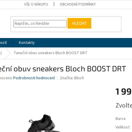
VŠE O NÁKUPU
OBCHODNÍ PODMÍNKY
HLEDAT
ostí
Kontakty
)
Taneční obuv sneakers Bloch BOOST DRT
eční obuv sneakers Bloch BOOST DRT
né
noceno
Podrobnosti hodnocení
Značka:
Bloch
ní
1 99
u
Měrná
Zvolt
cena:
ek.
Barva
Velikost