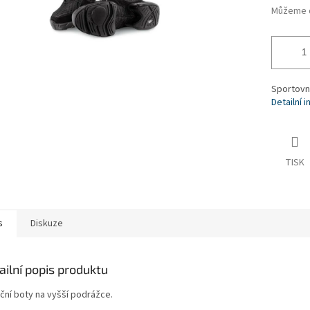
Můžeme d
Sportovní
Detailní 
TISK
s
Diskuze
ailní popis produktu
ční boty na vyšší podrážce.