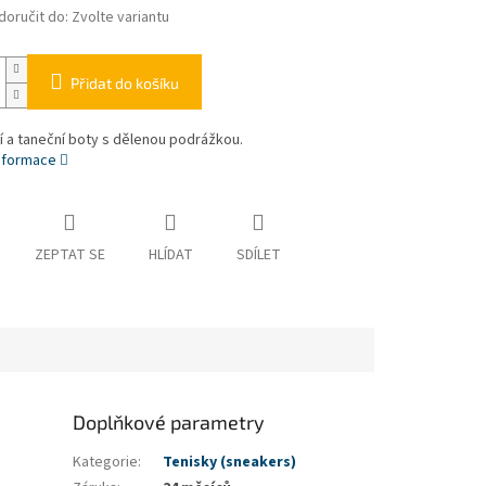
oručit do:
Zvolte variantu
Přidat do košíku
 a taneční boty s dělenou podrážkou.
informace
ZEPTAT SE
HLÍDAT
SDÍLET
Doplňkové parametry
Kategorie
:
Tenisky (sneakers)