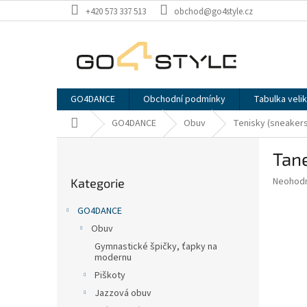
Přejít
+420 573 337 513
obchod@go4style.cz
na
obsah
GO4DANCE
Obchodní podmínky
Tabulka velik
Domů
GO4DANCE
Obuv
Tenisky (sneakers
P
Tan
o
Přeskočit
s
Průměr
Neohod
Kategorie
kategorie
t
hodnoce
r
produkt
GO4DANCE
a
je
Obuv
0,0
n
z
Gymnastické špičky, ťapky na
n
modernu
5
í
hvězdič
Piškoty
p
Jazzová obuv
a