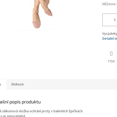
Můžeme d
Vycpávky 
Detailní 
TISK
s
Diskuze
ailní popis produktu
 silikonová vložka ochrání prsty v baletních špičkách.
ky je omyvatelná.