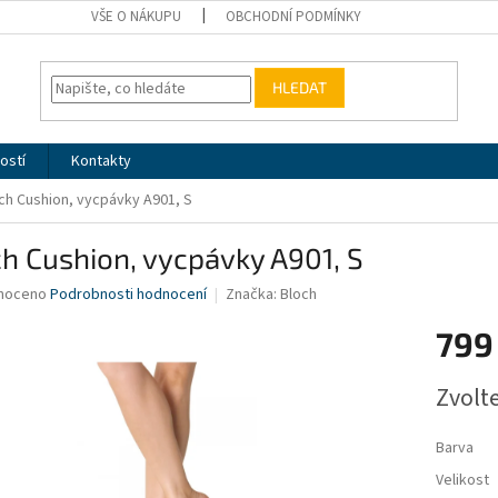
VŠE O NÁKUPU
OBCHODNÍ PODMÍNKY
HLEDAT
ostí
Kontakty
ch Cushion, vycpávky A901, S
h Cushion, vycpávky A901, S
né
noceno
Podrobnosti hodnocení
Značka:
Bloch
ní
799
u
Měrná
Zvolt
cena:
ek.
Barva
Velikost