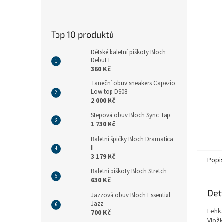
n
e
l
Top 10 produktů
Dětské baletní piškoty Bloch
Debut I
360 Kč
Taneční obuv sneakers Capezio
Low top DS08
2 000 Kč
Stepová obuv Bloch Sync Tap
1 730 Kč
Baletní špičky Bloch Dramatica
II
3 179 Kč
Popi
Baletní piškoty Bloch Stretch
630 Kč
Det
Jazzová obuv Bloch Essential
Jazz
Lehká
700 Kč
Vlož