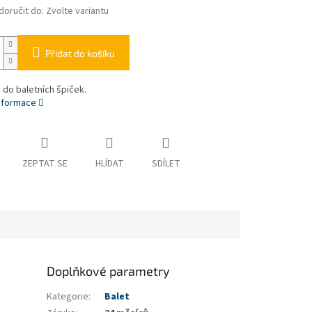
oručit do:
Zvolte variantu
Přidat do košíku
do baletních špiček.
informace
ZEPTAT SE
HLÍDAT
SDÍLET
Doplňkové parametry
Kategorie
:
Balet