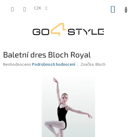
Přejít
NÁKUP
na
CZK
obsah
KOŠÍK
Baletní dres Bloch Royal
Průměrné
Neohodnoceno
Podrobnosti hodnocení
Značka:
Bloch
hodnocení
produktu
je
0,0
z
5
hvězdiček.