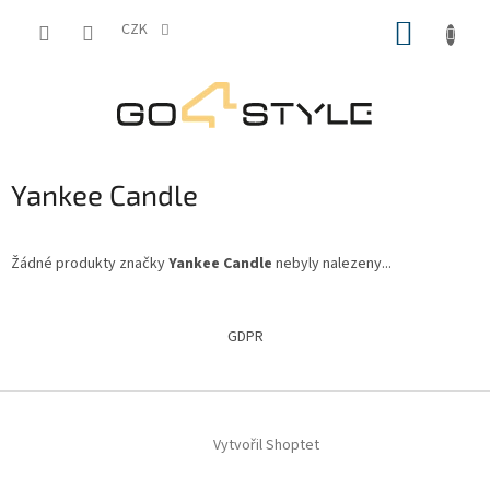
Přejít
NÁKUP
na
CZK
obsah
KOŠÍK
Yankee Candle
Žádné produkty značky
Yankee Candle
nebyly nalezeny...
Z
á
GDPR
p
a
t
í
Vytvořil Shoptet