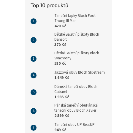
n
Top 10 produktů
e
l
Taneční ťapky Bloch Foot
Thong III Man
420 Kč
Dětské Baletní piškoty Bloch
Dansoft
370 Kč
Dětské Baletní piškoty Bloch
Synchrony
530 Kč
Jazzová obuv Bloch Slipstream
1 649 Kč
Dámská tanečí obuv Bloch
Cabaret
1 985 Kč
Pánská taneční obuPánská
taneční obuv Bloch Xavier
2 599 Kč
Taneční obuv UP BeatUP
949 Kč