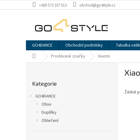
Přejít
+420 573 337 513
obchod@go4style.cz
na
obsah
GO4DANCE
Obchodní podmínky
Tabulka velik
Domů
Prodávané značky
Xiaomi
P
Xia
o
Přeskočit
s
Kategorie
kategorie
t
Žádné p
r
GO4DANCE
a
Obuv
n
Doplňky
n
í
Oblečení
p
a