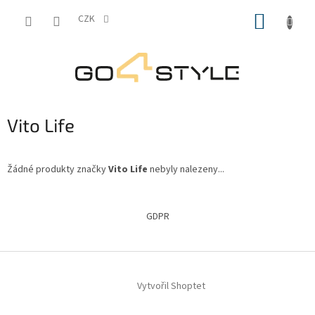
Přejít
NÁKUP
na
CZK
obsah
KOŠÍK
Vito Life
Žádné produkty značky
Vito Life
nebyly nalezeny...
Z
á
GDPR
p
a
t
í
Vytvořil Shoptet