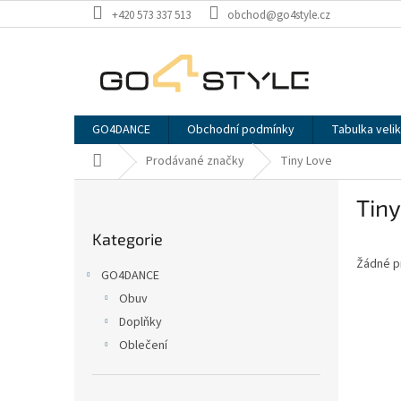
Přejít
+420 573 337 513
obchod@go4style.cz
na
obsah
GO4DANCE
Obchodní podmínky
Tabulka velik
Domů
Prodávané značky
Tiny Love
P
Tiny
o
Přeskočit
s
Kategorie
kategorie
t
Žádné p
r
GO4DANCE
a
Obuv
n
Doplňky
n
í
Oblečení
p
a