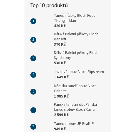
n
Top 10 produktů
e
l
Taneční ťapky Bloch Foot
Thong III Man
420 Kč
Dětské Baletní piškoty Bloch
Dansoft
370 Kč
Dětské Baletní piškoty Bloch
Synchrony
530 Kč
Jazzová obuv Bloch Slipstream
1 649 Kč
Dámská tanečí obuv Bloch
Cabaret
1 985 Kč
Pánská taneční obuPánská
taneční obuv Bloch Xavier
2 599 Kč
Taneční obuv UP BeatUP
949 Kč