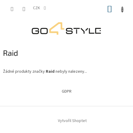
Přejít
NÁKUP
na
CZK
obsah
KOŠÍK
Raid
Žádné produkty značky
Raid
nebyly nalezeny...
Z
á
GDPR
p
a
t
í
Vytvořil Shoptet