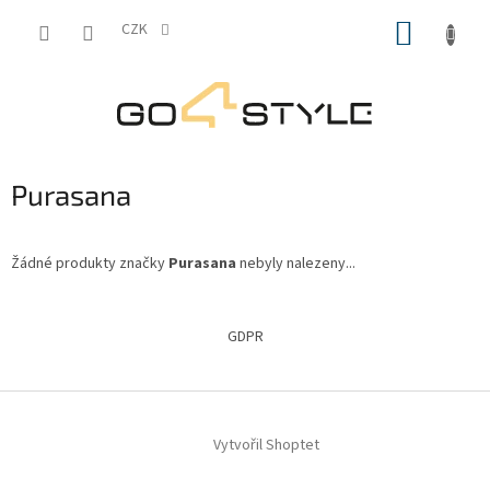
Přejít
NÁKUP
na
CZK
obsah
KOŠÍK
Purasana
Žádné produkty značky
Purasana
nebyly nalezeny...
Z
á
GDPR
p
a
t
í
Vytvořil Shoptet