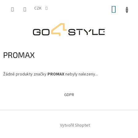
Přejít
NÁKUP
na
CZK
obsah
KOŠÍK
PROMAX
Žádné produkty značky
PROMAX
nebyly nalezeny...
Z
á
GDPR
p
a
t
í
Vytvořil Shoptet