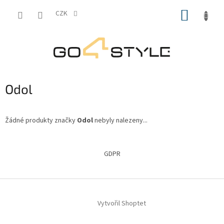
Přejít
NÁKUP
na
CZK
obsah
KOŠÍK
Odol
Žádné produkty značky
Odol
nebyly nalezeny...
Z
á
GDPR
p
a
t
í
Vytvořil Shoptet