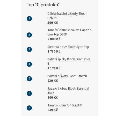
n
Top 10 produktů
e
l
Dětské baletní piškoty Bloch
Debut I
360 Kč
Taneční obuv sneakers Capezio
Low top DS08
2 000 Kč
Stepová obuv Bloch Sync Tap
1 730 Kč
Baletní špičky Bloch Dramatica
II
3 179 Kč
Baletní piškoty Bloch Stretch
630 Kč
Jazzová obuv Bloch Essential
Jazz
700 Kč
Taneční obuv UP StepUP
949 Kč