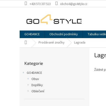
Přejít
+420 573 337 513
obchod@go4style.cz
na
obsah
GO4DANCE
Obchodní podmínky
Tabulka velik
Domů
Prodávané značky
Lagrada
P
Lag
o
Přeskočit
s
Kategorie
kategorie
t
Žádné p
r
GO4DANCE
a
Obuv
n
Doplňky
n
í
Oblečení
p
a