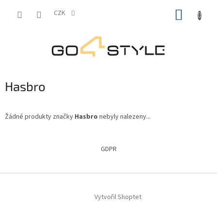
Přejít
NÁKUP
na
CZK
obsah
KOŠÍK
Hasbro
Žádné produkty značky
Hasbro
nebyly nalezeny...
Z
á
GDPR
p
a
t
í
Vytvořil Shoptet