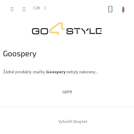
Přejít
NÁKUP
na
CZK
obsah
KOŠÍK
Goospery
Žádné produkty značky
Goospery
nebyly nalezeny...
Z
á
GDPR
p
a
t
í
Vytvořil Shoptet