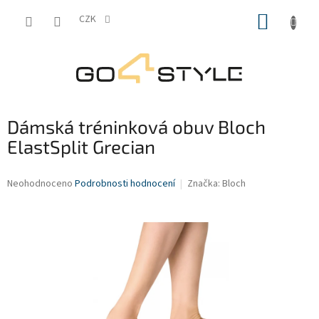
Přejít
NÁKUP
na
CZK
obsah
KOŠÍK
Dámská tréninková obuv Bloch
ElastSplit Grecian
Průměrné
Neohodnoceno
Podrobnosti hodnocení
Značka:
Bloch
hodnocení
produktu
je
0,0
z
5
hvězdiček.