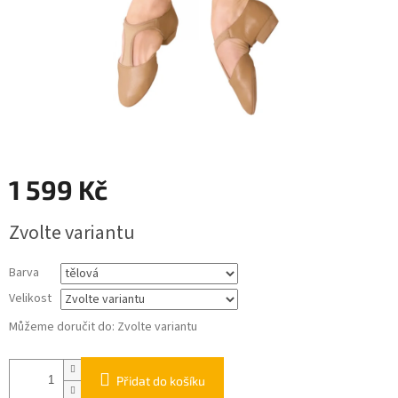
1 599 Kč
Měrná
Zvolte variantu
cena:
Barva
Velikost
Můžeme doručit do:
Zvolte variantu
Přidat do košíku