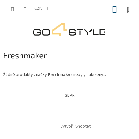
Přejít
NÁKUP
na
CZK
obsah
KOŠÍK
Freshmaker
Žádné produkty značky
Freshmaker
nebyly nalezeny...
Z
á
GDPR
p
a
t
í
Vytvořil Shoptet