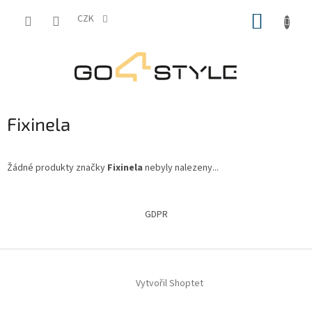
Přejít
NÁKUP
na
CZK
obsah
KOŠÍK
Fixinela
Žádné produkty značky
Fixinela
nebyly nalezeny...
Z
á
GDPR
p
a
t
í
Vytvořil Shoptet