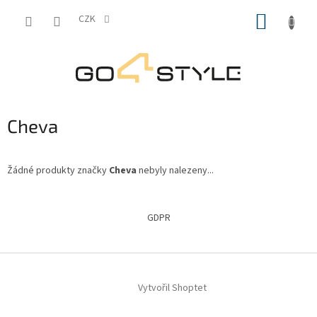
Přejít
NÁKUP
na
CZK
obsah
KOŠÍK
Cheva
Žádné produkty značky
Cheva
nebyly nalezeny...
Z
á
GDPR
p
a
t
í
Vytvořil Shoptet