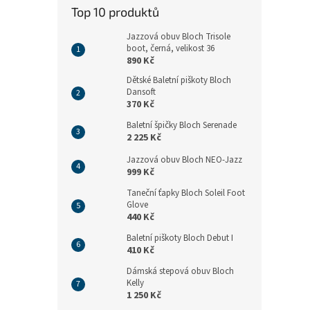
n
Top 10 produktů
e
l
Jazzová obuv Bloch Trisole
boot, černá, velikost 36
890 Kč
Dětské Baletní piškoty Bloch
Dansoft
370 Kč
Baletní špičky Bloch Serenade
2 225 Kč
Jazzová obuv Bloch NEO-Jazz
999 Kč
Taneční ťapky Bloch Soleil Foot
Glove
440 Kč
Baletní piškoty Bloch Debut I
410 Kč
Dámská stepová obuv Bloch
Kelly
1 250 Kč