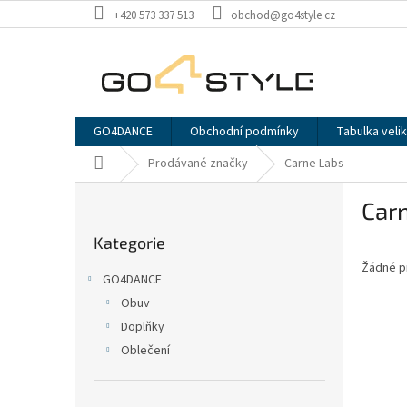
Přejít
+420 573 337 513
obchod@go4style.cz
na
obsah
GO4DANCE
Obchodní podmínky
Tabulka velik
Domů
Prodávané značky
Carne Labs
P
Car
o
Přeskočit
s
Kategorie
kategorie
t
Žádné p
r
GO4DANCE
a
Obuv
n
Doplňky
n
í
Oblečení
p
a