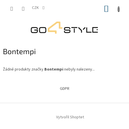
Přejít
NÁKUP
na
CZK
obsah
KOŠÍK
Bontempi
Žádné produkty značky
Bontempi
nebyly nalezeny...
Z
á
GDPR
p
a
t
í
Vytvořil Shoptet