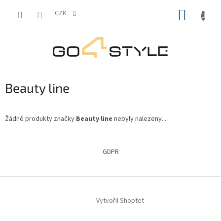
Přejít
NÁKUP
na
CZK
obsah
KOŠÍK
Beauty line
Žádné produkty značky
Beauty line
nebyly nalezeny...
Z
á
GDPR
p
a
t
í
Vytvořil Shoptet