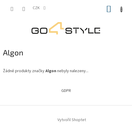
Přejít
NÁKUP
na
CZK
obsah
KOŠÍK
Algon
Žádné produkty značky
Algon
nebyly nalezeny...
Z
á
GDPR
p
a
t
í
Vytvořil Shoptet