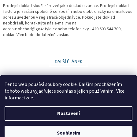
Prodejní doklad slouží zároveň jako doklad o záruce. Prodejní doklad -
faktura je zasílán společně se zbožím nebo elektronicky na e-mailovou
adresu uvedenou v registraci/objednávce. Pokud jste doklad
neobdrželi, kontaktujte nás e-mailme na
adresu: obchod@go4style.cz nebo telefonicky +420 603 544 709,
doklad Vám bude dodatečně zaslán.
DALŠÍ ČLÁNEK
Z
á
Tento web používá soubory cookie. Dalším procházením
GDPR
p
tohoto webu vyjadřujete souhlas s jejich používáním.. Více
a
informací
zde
.
t
í
Nastavení
Vytvořil Shoptet
Souhlasím
Copyright 2026
Go4style.cz
. Všechna práva vyhrazena.