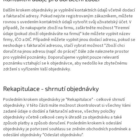
Dalším krokem objednávky je vyplnění kontaktních údajů včetně dodací
a fakturační adresy. Pokud nejste registrovaným zákazníkem, můžete
rovnou s uvedením kontaktních údajů vytvořit svůj uživatelský účet. V
případě, že nakupujete zboží na firmu, zaškrtněte možnost "Firemní
údaje (pokud zboží objednáváte na firmu)" kde můžete vyplnit název
firmy, IČO a DIČ. Případně můžete vyplnit jinou dodací adresu, pokud se
neshoduje s fakturační adresou, stačí vybrat možnost "Zboží chci
doručit na jinou adresu (např. do práce)". Dále zde naleznete prostor
pro vyplnění poznámky. Doporučujeme vyplnit pouze relevantí
poznámku vztahující se k objednávce, aby nedošlo ke zbytečnému
zdržení s vyřízením Vaší objednávky.
Rekapitulace - shrnutí objednávky
Posledním krokem objednávky je "Rekapitulace" - celkové shrnutí
objednávky. V této části máte možnost zkontrolovat si všechny Vámi
zadané údaje o dodání a fakturační adrese, všechny položky
objednávky včetně celkové ceny k úhradě za objednávku a také
způsob platby a způsob doručení. Posledním krokem k odeslání
objednávky je potvrzení souhlasu se zněním obchodních podmínek a
odeslání objednávky "Odeslat objednávku".