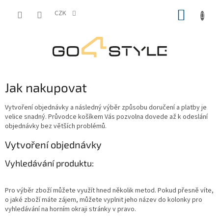
Přejít
NÁKUP
na
CZK
obsah
KOŠÍK
Jak nakupovat
Vytvoření objednávky a následný výběr způsobu doručení a platby je
velice snadný. Průvodce košíkem Vás pozvolna dovede až k odeslání
objednávky bez větších problémů.
Vytvoření objednávky
Vyhledávání produktu:
Pro výběr zboží můžete využít hned několik metod. Pokud přesně víte,
o jaké zboží máte zájem, můžete vyplnit jeho název do kolonky pro
vyhledávání na horním okraji stránky v pravo.