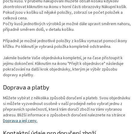
počtu kusů. V průběhu nakupování můžete obsah košíku kdykoliv
zkontrolovat kliknutím na ikonu v horní části obrazovky Nákupní košík.
Pokud jsou v košíku už nějaké položky, zobrazí se počet položek a
celková cena.
Počty kusů jednotlivých výrobků je možné dále upravit směrem nahoru,
případně směrem dolů, v detailu košíku.
Případně je možné jednotlivé položky z košíku vymazat pomocí ikony
křížku. Po kliknutí je vybraná položka kompletně odstraněna.
Jakmile budete Vaše objednávka kompletní, je na čase přistoupit k
jejímu dokončení. Kliknutím na ikonu "Přejít k objednávce" následuje
pokračování na další krok objednávky, kterým je výběr způsobu
dopravy a platby.
Doprava a platby
Můžete vybírat z několika způsobů doručení a plateb. Svou objednávku
si můžete vyzvednout osobně v naší prodejně nebo vybrat jednu z
přepravních společností, která Vám doručí zboží na Vámi vybranou
adresu. Bližší informace o způsobech doručení naleznete na stránce
Doprava a její ceny.
Kontaktní údaje pro doručení zboží