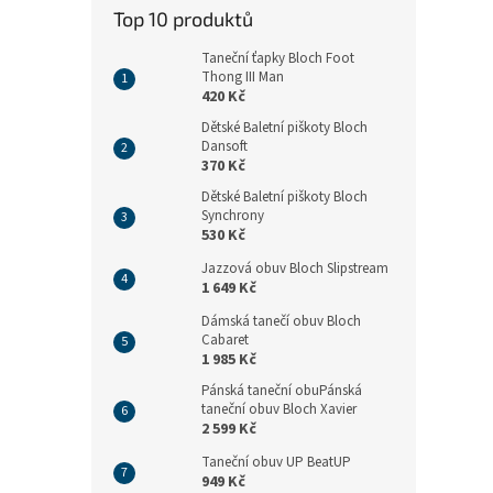
n
Top 10 produktů
e
l
Taneční ťapky Bloch Foot
Thong III Man
420 Kč
Dětské Baletní piškoty Bloch
Dansoft
370 Kč
Dětské Baletní piškoty Bloch
Synchrony
530 Kč
Jazzová obuv Bloch Slipstream
1 649 Kč
Dámská tanečí obuv Bloch
Cabaret
1 985 Kč
Pánská taneční obuPánská
taneční obuv Bloch Xavier
2 599 Kč
Taneční obuv UP BeatUP
949 Kč